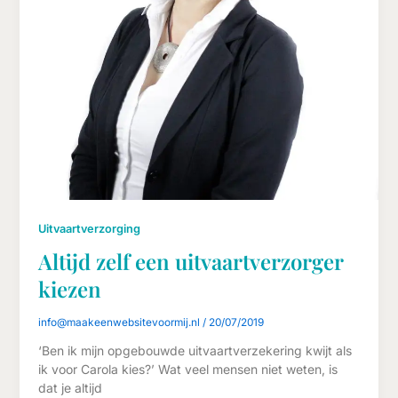
Uitvaartverzorging
Altijd zelf een uitvaartverzorger
kiezen
info@maakeenwebsitevoormij.nl
/
20/07/2019
‘Ben ik mijn opgebouwde uitvaartverzekering kwijt als
ik voor Carola kies?’ Wat veel mensen niet weten, is
dat je altijd