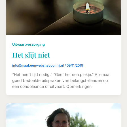
Uitvaartverzorging
Het slijt niet
info@maakeenwebsitevoormij.nl
/
09/11/2019
“Het heeft tijd nodig.” “Geef het een plekje.” Allemaal
goed bedoelde uitspraken van belangstellenden op
een condoleance of uitvaart. Opmerkingen