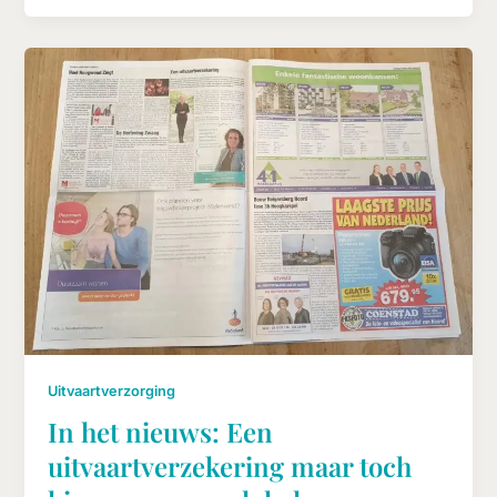
Uitvaartverzorging
In het nieuws: Een
uitvaartverzekering maar toch