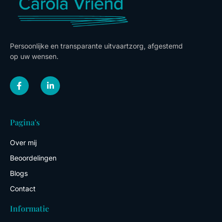
Persoonlijke en transparante uitvaartzorg, afgestemd
op uw wensen.
F
L
a
i
c
n
e
k
b
e
o
d
Pagina's
o
i
k
n
-
-
Over mij
f
i
n
Beoordelingen
Blogs
Contact
Informatie