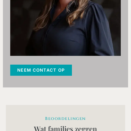
NEEM CONTACT OP
Beoordelingen
Wat families zeggen