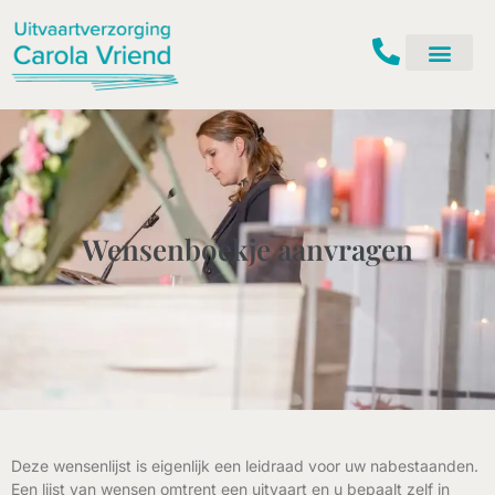
Ga
naar
de
inhoud
Wensenboekje aanvragen
Deze wensenlijst is eigenlijk een leidraad voor uw nabestaanden.
Een lijst van wensen omtrent een uitvaart en u bepaalt zelf in