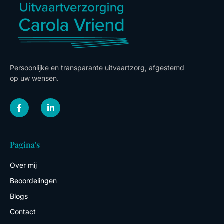
Persoonlijke en transparante uitvaartzorg, afgestemd
op uw wensen.
F
L
a
i
c
n
e
k
b
e
o
d
Pagina's
o
i
k
n
-
-
Over mij
f
i
n
Beoordelingen
Blogs
Contact