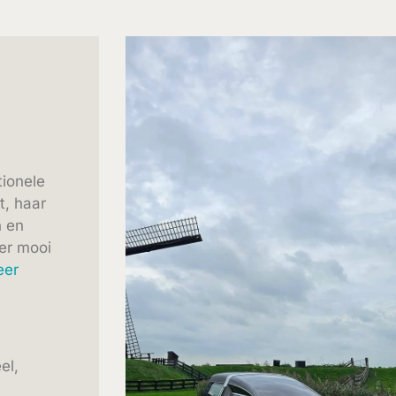
tionele
t, haar
n en
eer mooi
eer
el,