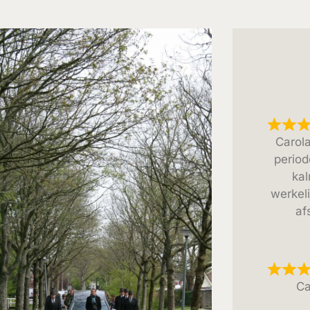
Carola
period
kal
werkeli
af
Ca