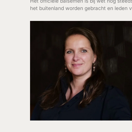
Het officiële balsemen is bij wet nog stee
het buitenland worden gebracht en leden va