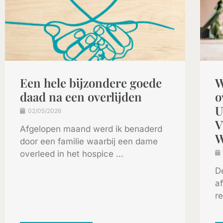
Een hele bijzondere goede
W
daad na een overlijden
o
U
02/05/2026
V
Afgelopen maand werd ik benaderd
W
door een familie waarbij een dame
overleed in het hospice ...
D
af
re