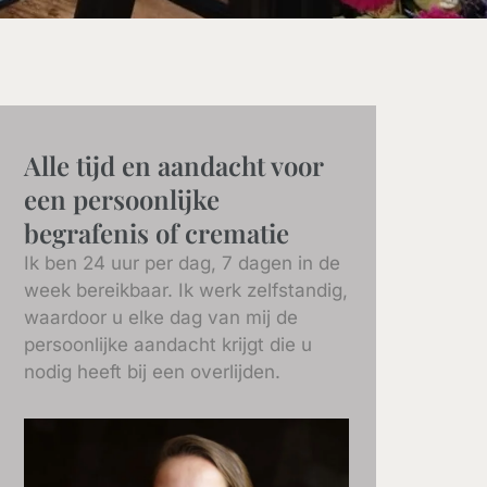
Alle tijd en aandacht voor
een persoonlijke
begrafenis of crematie
Ik ben 24 uur per dag, 7 dagen in de
week bereikbaar. Ik werk zelfstandig,
waardoor u elke dag van mij de
persoonlijke aandacht krijgt die u
nodig heeft bij een overlijden.