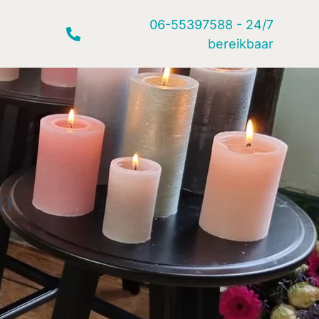
06-55397588 - 24/7
bereikbaar
en