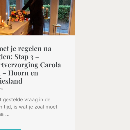
et je regelen na
den: Stap 3 –
rtverzorging Carola
 – Hoorn en
iesland
26
 gestelde vraag in de
 tijd, is wat je zoal moet
a ...