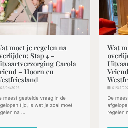
at moet je regelen na
Wat mo
verlijden: Stap 4 –
overlij
itvaartverzorging Carola
Uitvaa
riend – Hoorn en
Vriend
estfriesland
Westfr
02/04/2026
01/04/20
e meest gestelde vraag in de
De meest
gelopen tijd, is wat je zoal moet
afgelopen
gelen na ...
regelen n