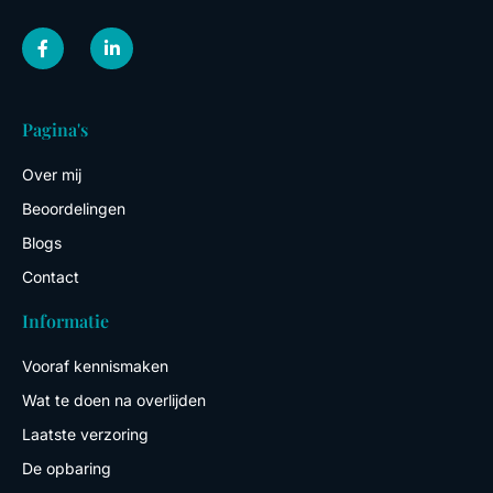
F
L
a
i
c
n
e
k
b
e
o
d
Pagina's
o
i
k
n
-
-
Over mij
f
i
n
Beoordelingen
Blogs
Contact
Informatie
Vooraf kennismaken
Wat te doen na overlijden
Laatste verzoring
De opbaring