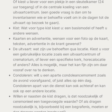
Of kiest u liever voor een plekje in een sleutelkamer (24
uur toegang) of in de centrale koeling van een
uitvaartcentrum. (een goede vraag is dan om te
inventariseren wie er behoefte voelt om in de dagen tot de
uitvaart op bezoek te gaan).
Kist: Wat voor type kist kiest u: een basismodel of heeft u
andere wensen.
Kaarten en advertentie, wensen voor een foto op de kaart,
teksten, advertentie in de krant gewenst?
De uitvaart: wat zijn uw behoeften qua locatie. Kiest u voor
een gebruikelijke locatie zoals een uitvaartcentrum of
crematorium, of liever een specifieke kerk, horecalocatie
of anders? Alles is mogelijk, maar het kan fijn zijn om daar
vooraf over na te denken.
Condoleren: wilt u een aparte condoleancemoment zoals
de avond voorafgaand, of juist alles op één dag.
Condoleren apart van de dienst kan ook achteraf en kan
ook op een andere locatie.
Willen er naasten de kist dragen, is dat noodzakelijk of
ceremonieel een toegevoegde waarde? Of als dragen
noodzakelijk is, bijvoorbeeld bij een begrafenis, moeten er
dan dragers worden ingehuurd?