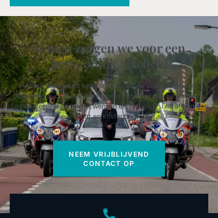
Samen zorgen we voor een
persoonlijk afscheid
U kunt vrijblijvend kennismaken en uw uitvaartwensen
bespreken, of alvast alles regelen voor uw nabestaanden.
Samen bespreken we uw wensen en ontvangt u na afloop een
overzicht en kostenbegroting.
NEEM VRIJBLIJVEND
CONTACT OP