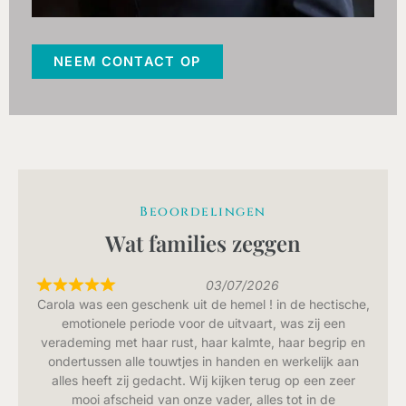
NEEM CONTACT OP
Beoordelingen
Wat families zeggen
03/07/2026
Carola was een geschenk uit de hemel ! in de hectische,
emotionele periode voor de uitvaart, was zij een
verademing met haar rust, haar kalmte, haar begrip en
ondertussen alle touwtjes in handen en werkelijk aan
alles heeft zij gedacht. Wij kijken terug op een zeer
mooi afscheid van onze vader, alles tot in de