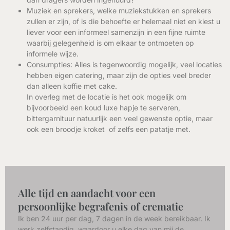
Muziek en sprekers, welke muziekstukken en sprekers
zullen er zijn, of is die behoefte er helemaal niet en kiest u
liever voor een informeel samenzijn in een fijne ruimte
waarbij gelegenheid is om elkaar te ontmoeten op
informele wijze.
Consumpties: Alles is tegenwoordig mogelijk, veel locaties
hebben eigen catering, maar zijn de opties veel breder
dan alleen koffie met cake.
In overleg met de locatie is het ook mogelijk om
bijvoorbeeld een koud luxe hapje te serveren,
bittergarnituur natuurlijk een veel gewenste optie, maar
ook een broodje kroket
of zelfs een patatje met.
Alle tijd en aandacht voor een
persoonlijke begrafenis of crematie
Ik ben 24 uur per dag, 7 dagen in de week bereikbaar. Ik
werk zelfstandig, waardoor u elke dag van mij de