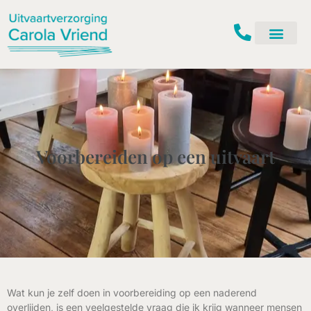
Ga
naar
de
inhoud
Voorbereiden op een uitvaart
Wat kun je zelf doen in voorbereiding op een naderend
overlijden, is een veelgestelde vraag die ik krijg wanneer mensen