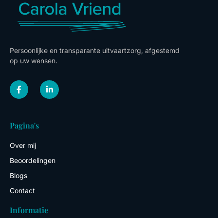
Persoonlijke en transparante uitvaartzorg, afgestemd
op uw wensen.
F
L
a
i
c
n
e
k
b
e
o
d
Pagina's
o
i
k
n
-
-
Over mij
f
i
n
Beoordelingen
Blogs
Contact
Informatie