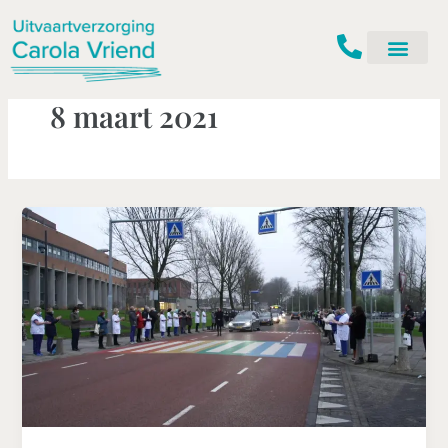
Ga
naar
de
inhoud
8 maart 2021