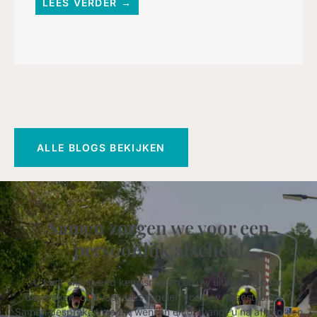
LEES VERDER →
ALLE BLOGS BEKIJKEN
Samen zorgen we voor een
persoonlijk afscheid
U kunt vrijblijvend kennismaken en uw uitvaartwensen
bespreken, of alvast alles regelen voor uw nabestaanden.
Samen bespreken we uw wensen en ontvangt u na afloop een