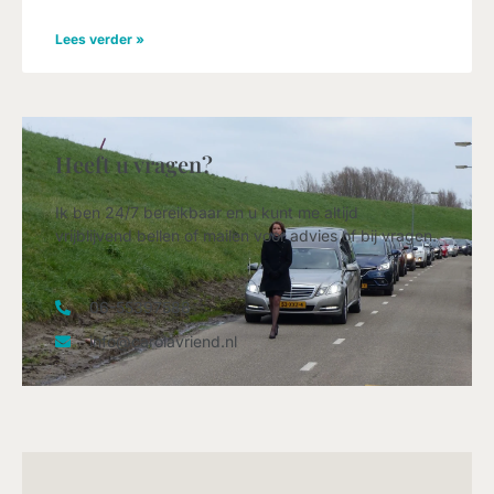
Lees verder »
Heeft u vragen?
Ik ben 24/7 bereikbaar en u kunt me altijd
vrijblijvend bellen of mailen voor advies of bij vragen.
06-55397588
info@carolavriend.nl