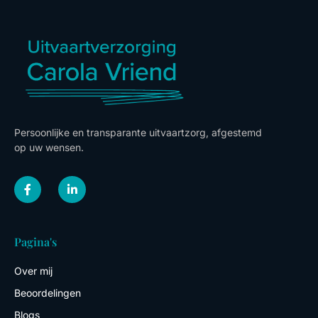
Persoonlijke en transparante uitvaartzorg, afgestemd
op uw wensen.
F
L
a
i
c
n
e
k
b
e
o
d
Pagina's
o
i
k
n
-
-
Over mij
f
i
n
Beoordelingen
Blogs