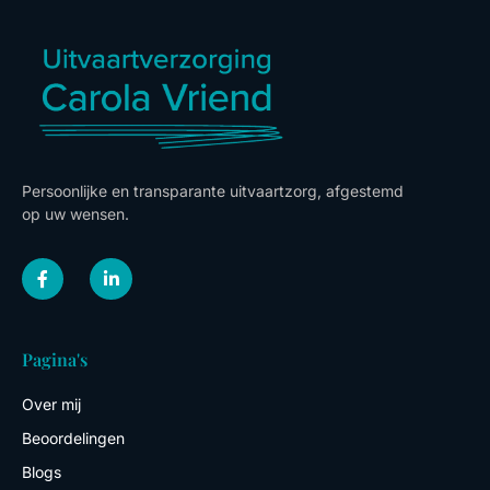
Persoonlijke en transparante uitvaartzorg, afgestemd
op uw wensen.
F
L
a
i
c
n
e
k
b
e
o
d
Pagina's
o
i
k
n
-
-
Over mij
f
i
n
Beoordelingen
Blogs