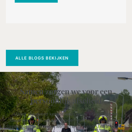
ALLE BLOGS BEKIJKEN
Samen zorgen we voor een
persoonlijk afscheid
U kunt vrijblijvend kennismaken en uw uitvaartwensen
bespreken, of alvast alles regelen voor uw nabestaanden.
Samen bespreken we uw wensen en ontvangt u na afloop een