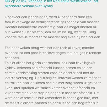
Klik op de link: Vandaag in het Nhd editie Westfriesland, het
bijzondere verhaal over Cybby.
Ongeveer een jaar geleden, werd ik benaderd door een
familie vanwege de verminderende gezondheid van moeder.
Dochter informeerde voorzichtig naar de mogelijkheden bij
hun wensen. Het bleef bij een mailwisseling, want gelukkig
voor de familie mochten ze moeder nog even bij zich houden.
Een paar weken terug was het dan toch al zover, moeder
overleed na een paar intensieve dagen met het gezin rondom
haar bed.
En niet alleen het gezin zat rondom, ook haar lievelingskat
Cybby. Iedereen had afscheid kunnen nemen en na een
eerste kennismaking starten zoon en dochter zelf met de
laatste verzorging. Heel rustig en liefdevol wasten ze moeder
en trokken haar de kleren aan die met zorg waren uitgekozen.
Even later spraken we samen verder over het afscheid en
vulden we stap voor stap de dagen in naar het afscheid. Het
werd een afscheid in huiskamersfeer in haar eigen huis, met
de meest dierbare naasten en aansluitend een begrafenis in