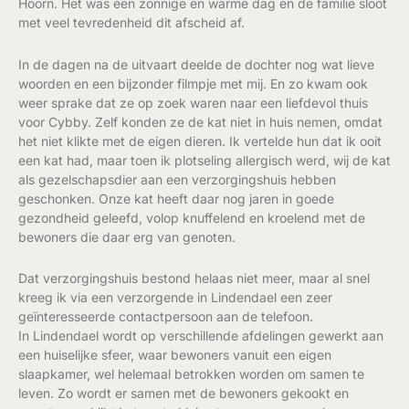
Hoorn. Het was een zonnige en warme dag en de familie sloot
met veel tevredenheid dit afscheid af.
In de dagen na de uitvaart deelde de dochter nog wat lieve
woorden en een bijzonder filmpje met mij. En zo kwam ook
weer sprake dat ze op zoek waren naar een liefdevol thuis
voor Cybby. Zelf konden ze de kat niet in huis nemen, omdat
het niet klikte met de eigen dieren. Ik vertelde hun dat ik ooit
een kat had, maar toen ik plotseling allergisch werd, wij de kat
als gezelschapsdier aan een verzorgingshuis hebben
geschonken. Onze kat heeft daar nog jaren in goede
gezondheid geleefd, volop knuffelend en kroelend met de
bewoners die daar erg van genoten.
Dat verzorgingshuis bestond helaas niet meer, maar al snel
kreeg ik via een verzorgende in Lindendael een zeer
geïnteresseerde contactpersoon aan de telefoon.
In Lindendael wordt op verschillende afdelingen gewerkt aan
een huiselijke sfeer, waar bewoners vanuit een eigen
slaapkamer, wel helemaal betrokken worden om samen te
leven. Zo wordt er samen met de bewoners gekookt en