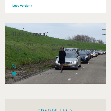
Lees verder »
Heeft u vragen?
Ik ben 24/7 bereikbaar en u kunt me altijd
vrijblijvend bellen of mailen voor advies of bij vragen.
06-55397588
info@carolavriend.nl
Beoordelingen