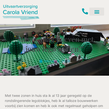
Ga
naar
de
inhoud
‘Mama, mag ik even met
jouw lego spelen?’
februari 8, 2026
Met twee zonen in huis sta ik al 13 jaar geregeld op de
rondslingerende legoblokjes, heb ik al talloze bouwwerken
voorbij zien komen en heb ik ook met regelmaat geholpen om