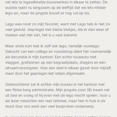
net iets te ingewikkelde bouwwerken in elkaar te zetten. De
oudste raakt nu langzaam op de leeftijd dat we iets minder
lego-en, maar de jongste bouwt er nog vol op los.
Lego was nooit zo mijn favoriet, want met Lego heb ik niet zo
veel geduld. Gepriegel met kleine blokjes, die er dan weer af
moeten wat niet lukt, het is u vast bekend.
Maar sinds kort heb ik zelf ook lego, namelijk rouwlego.
Gekocht van een collega en vooralsnog dient het voornamelijk
als decoratie in mijn kantoor. Een echte rouwauto met
vlaggen, grafstenen op een begraafplaats, dragers en een
uitvaartverzorgster. Voor een deel in elkaar gezet door mijzelf,
maar door het gepriegel niet netjes afgemaakt.
Gisterochtend zat ik achter mijn bureau in het kantoor met
een flinke berg administratie. Mijn jongste zoon (8) kwam net
uit bed en vroeg of hij even met de lego mocht spelen. Voor u
als lezer misschien een raar tafereel, maar hier in huis is de
dood door ons werk een veel besproken onderwerp.