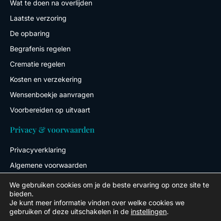
Wat te doen na overlijden
Laatste verzoring
De opbaring
Begrafenis regelen
Crematie regelen
Kosten en verzekering
Wensenboekje aanvragen
Voorbereiden op uitvaart
Privacy & voorwaarden
Privacyverklaring
Algemene voorwaarden
We gebruiken cookies om je de beste ervaring op onze site te
bieden.
Je kunt meer informatie vinden over welke cookies we
Copyright © 2024 Carola Vriend
gebruiken of deze uitschakelen in de
instellingen
.
Gemaakt door maakeenwebsitevoormij.nl