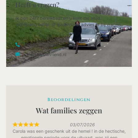
Heeft u vragen?
Ik ben 24/7 bereikbaar en u kunt me altijd
vrijblijvend bellen of mailen voor advies of bij vragen.
06-55397588
info@carolavriend.nl
Beoordelingen
Wat families zeggen
03/07/2026
Carola was een geschenk uit de hemel ! in de hectische,
emotionele periode voor de uitvaart, was zij een