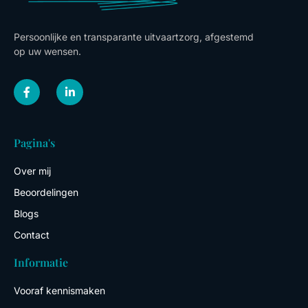
Persoonlijke en transparante uitvaartzorg, afgestemd
op uw wensen.
F
L
a
i
c
n
e
k
b
e
o
d
Pagina's
o
i
k
n
-
-
Over mij
f
i
n
Beoordelingen
Blogs
Contact
Informatie
Vooraf kennismaken