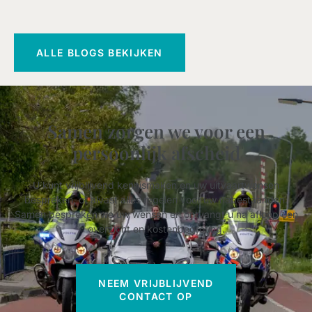
ALLE BLOGS BEKIJKEN
Samen zorgen we voor een
persoonlijk afscheid
U kunt vrijblijvend kennismaken en uw uitvaartwensen
bespreken, of alvast alles regelen voor uw nabestaanden.
Samen bespreken we uw wensen en ontvangt u na afloop een
overzicht en kostenbegroting.
NEEM VRIJBLIJVEND
CONTACT OP