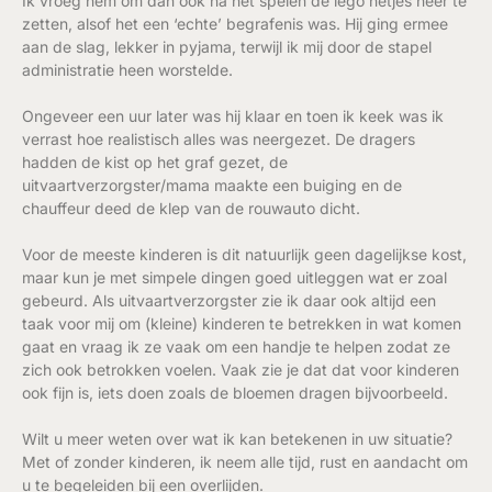
Ik vroeg hem om dan ook na het spelen de lego netjes neer te
zetten, alsof het een ‘echte’ begrafenis was. Hij ging ermee
aan de slag, lekker in pyjama, terwijl ik mij door de stapel
administratie heen worstelde.
Ongeveer een uur later was hij klaar en toen ik keek was ik
verrast hoe realistisch alles was neergezet. De dragers
hadden de kist op het graf gezet, de
uitvaartverzorgster/mama maakte een buiging en de
chauffeur deed de klep van de rouwauto dicht.
Voor de meeste kinderen is dit natuurlijk geen dagelijkse kost,
maar kun je met simpele dingen goed uitleggen wat er zoal
gebeurd. Als uitvaartverzorgster zie ik daar ook altijd een
taak voor mij om (kleine) kinderen te betrekken in wat komen
gaat en vraag ik ze vaak om een handje te helpen zodat ze
zich ook betrokken voelen. Vaak zie je dat dat voor kinderen
ook fijn is, iets doen zoals de bloemen dragen bijvoorbeeld.
Wilt u meer weten over wat ik kan betekenen in uw situatie?
Met of zonder kinderen, ik neem alle tijd, rust en aandacht om
u te begeleiden bij een overlijden.