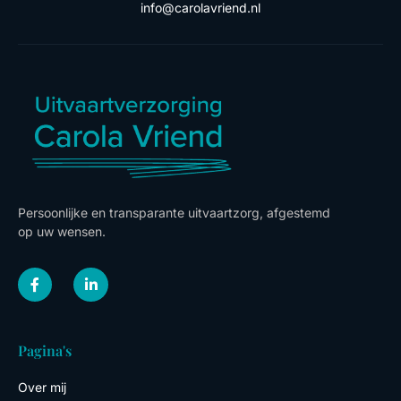
info@carolavriend.nl
Persoonlijke en transparante uitvaartzorg, afgestemd
op uw wensen.
F
L
a
i
c
n
e
k
b
e
o
d
Pagina's
o
i
k
n
-
-
Over mij
f
i