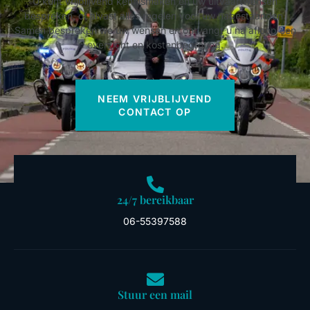
U kunt vrijblijvend kennismaken en uw uitvaartwensen
bespreken, of alvast alles regelen voor uw nabestaanden.
Samen bespreken we uw wensen en ontvangt u na afloop een
overzicht en kostenbegroting.
NEEM VRIJBLIJVEND
CONTACT OP
24/7 bereikbaar
06-55397588
Stuur een mail