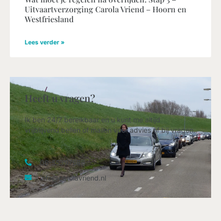
Uitvaartverzorging Carola Vriend – Hoorn en
Westfriesland
Lees verder »
Heeft u vragen?
Ik ben 24/7 bereikbaar en u kunt me altijd
vrijblijvend bellen of mailen voor advies of bij vragen.
06-55397588
info@carolavriend.nl