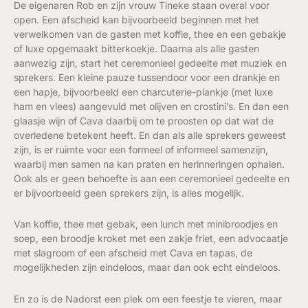
De eigenaren Rob en zijn vrouw Tineke staan overal voor
open. Een afscheid kan bijvoorbeeld beginnen met het
verwelkomen van de gasten met koffie, thee en een gebakje
of luxe opgemaakt bitterkoekje. Daarna als alle gasten
aanwezig zijn, start het ceremonieel gedeelte met muziek en
sprekers. Een kleine pauze tussendoor voor een drankje en
een hapje, bijvoorbeeld een charcuterie-plankje (met luxe
ham en vlees) aangevuld met olijven en crostini’s. En dan een
glaasje wijn of Cava daarbij om te proosten op dat wat de
overledene betekent heeft. En dan als alle sprekers geweest
zijn, is er ruimte voor een formeel of informeel samenzijn,
waarbij men samen na kan praten en herinneringen ophalen.
Ook als er geen behoefte is aan een ceremonieel gedeelte en
er bijvoorbeeld geen sprekers zijn, is alles mogelijk.
Van koffie, thee met gebak, een lunch met minibroodjes en
soep, een broodje kroket met een zakje friet, een advocaatje
met slagroom of een afscheid met Cava en tapas, de
mogelijkheden zijn eindeloos, maar dan ook echt eindeloos.
En zo is de Nadorst een plek om een feestje te vieren, maar