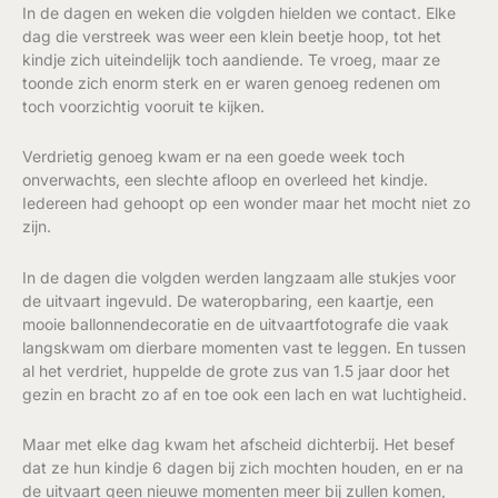
In de dagen en weken die volgden hielden we contact. Elke
dag die verstreek was weer een klein beetje hoop, tot het
kindje zich uiteindelijk toch aandiende. Te vroeg, maar ze
toonde zich enorm sterk en er waren genoeg redenen om
toch voorzichtig vooruit te kijken.
Verdrietig genoeg kwam er na een goede week toch
onverwachts, een slechte afloop en overleed het kindje.
Iedereen had gehoopt op een wonder maar het mocht niet zo
zijn.
In de dagen die volgden werden langzaam alle stukjes voor
de uitvaart ingevuld. De wateropbaring, een kaartje, een
mooie ballonnendecoratie en de uitvaartfotografe die vaak
langskwam om dierbare momenten vast te leggen. En tussen
al het verdriet, huppelde de grote zus van 1.5 jaar door het
gezin en bracht zo af en toe ook een lach en wat luchtigheid.
Maar met elke dag kwam het afscheid dichterbij. Het besef
dat ze hun kindje 6 dagen bij zich mochten houden, en er na
de uitvaart geen nieuwe momenten meer bij zullen komen,