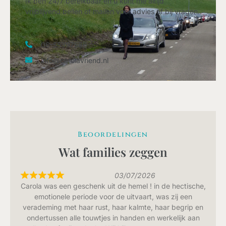
Ik ben 24/7 bereikbaar en u kunt me altijd
vrijblijvend bellen of mailen voor advies of bij vragen.
06-55397588
info@carolavriend.nl
Beoordelingen
Wat families zeggen
03/07/2026
Carola was een geschenk uit de hemel ! in de hectische,
emotionele periode voor de uitvaart, was zij een
verademing met haar rust, haar kalmte, haar begrip en
ondertussen alle touwtjes in handen en werkelijk aan