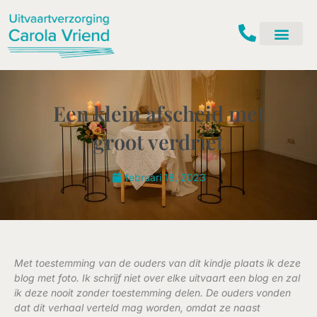
Ga
naar
de
inhoud
Een klein afscheid met
groot verdriet
februari 18, 2023
Met toestemming van de ouders van dit kindje plaats ik deze
blog met foto. Ik schrijf niet over elke uitvaart een blog en zal
ik deze nooit zonder toestemming delen. De ouders vonden
dat dit verhaal verteld mag worden, omdat ze naast