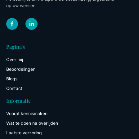
op uw wensen.
F
L
a
i
c
n
e
k
b
e
o
d
Pagina's
o
i
k
n
-
-
Over mij
f
i
n
Beoordelingen
Blogs
Contact
Informatie
Vooraf kennismaken
Wat te doen na overlijden
Laatste verzoring