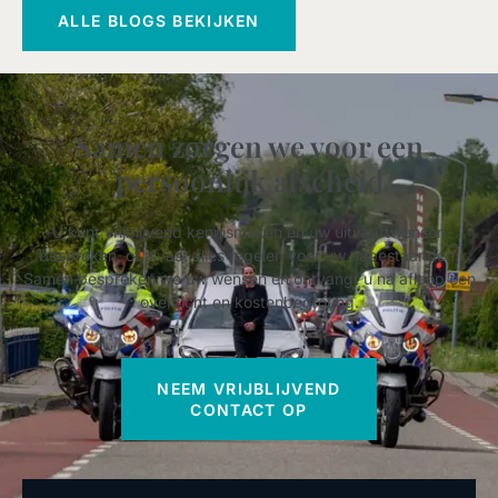
ALLE BLOGS BEKIJKEN
Samen zorgen we voor een
persoonlijk afscheid
U kunt vrijblijvend kennismaken en uw uitvaartwensen
bespreken, of alvast alles regelen voor uw nabestaanden.
Samen bespreken we uw wensen en ontvangt u na afloop een
overzicht en kostenbegroting.
NEEM VRIJBLIJVEND
CONTACT OP