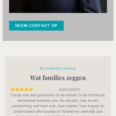
NEEM CONTACT OP
Beoordelingen
Wat families zeggen
03/07/2026
Carola was een geschenk uit de hemel ! in de hectische,
emotionele periode voor de uitvaart, was zij een
verademing met haar rust, haar kalmte, haar begrip en
ondertussen alle touwtjes in handen en werkelijk aan