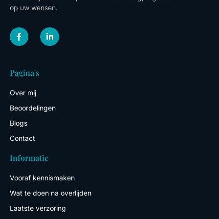
op uw wensen.
F
L
a
i
c
n
e
k
b
e
o
d
Pagina's
o
i
k
n
-
-
Over mij
f
i
n
Beoordelingen
Blogs
Contact
Informatie
Vooraf kennismaken
Wat te doen na overlijden
Laatste verzoring