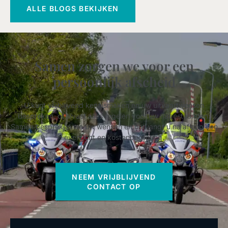
ALLE BLOGS BEKIJKEN
Samen zorgen we voor een
persoonlijk afscheid
U kunt vrijblijvend kennismaken en uw uitvaartwensen
bespreken, of alvast alles regelen voor uw nabestaanden.
Samen bespreken we uw wensen en ontvangt u na afloop een
overzicht en kostenbegroting.
NEEM VRIJBLIJVEND
CONTACT OP